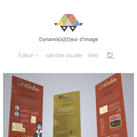
Dynamis[s][t]eur d'image
Édition
Identité visuelle
Web