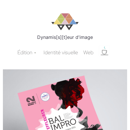
Dynamis[s][t]eur d'image
Édition
Identité visuelle
Web