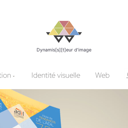
Dynamis[s][t]eur d'image
tion
Identité visuelle
Web